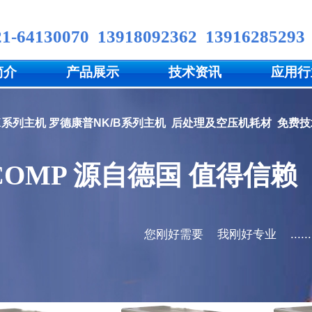
21-6413
0070
13918092362
13916285293
简介
产品展示
技术资讯
应用行
NK系列主机
罗德康普NK/B
系列主机
后处理及空压机耗材
免费技
COMP 源
自
德国 值得信赖​
您刚好需要​
我刚好专业
......