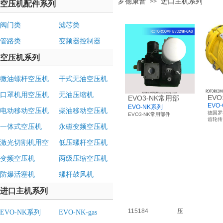
罗德康普
进口主机系列
>>
空压机配件系列
阀门类
滤芯类
管路类
变频器控制器
空压机系列
微油螺杆空压机
干式无油空压机
口罩机用空压机
无油压缩机
EVO
EVO3-NK常用部
EVO
EVO-NK系列
电动移动空压机
柴油移动空压机
德国罗
EVO3-NK常用部件
齿轮传
一体式空压机
永磁变频空压机
激光切割机用空
低压螺杆空压机
压机
变频空压机
两级压缩空压机
防爆活塞机
螺杆鼓风机
进口主机系列
115184
压
EVO-NK系列
EVO-NK-gas