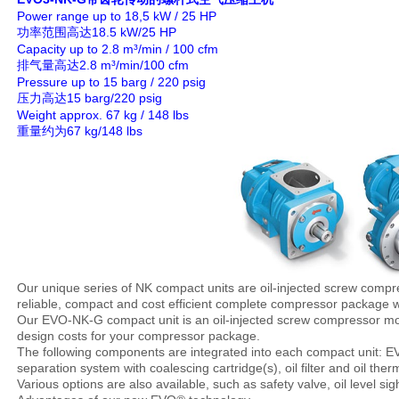
Power range up to 18,5 kW / 25 HP
18.5 kW/25 HP
功率范围高达
Capacity up to 2.8 m³/min / 100 cfm
2.8 m³/min/100 cfm
排气量
高达
Pressure up to 15 barg / 220 psig
15 barg/220 psig
压力高达
Weight approx. 67 kg / 148 lbs
67 kg/148 lbs
重量约为
Our unique series of NK compact units are oil-injected screw compre
reliable, compact and cost efficient complete compressor package wit
Our EVO-NK-G compact unit is an oil-injected screw compressor mod
design costs for your compressor package.
The following components are integrated into each compact unit: EVO®
separation system with coalescing cartridge(s), oil filter and oil t
Various options are also available, such as safety valve, oil level s