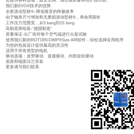
还提供各种选项，如安全阀、油位观察窗和维护指示器。
EVO®
我们新
技术的优势
®–
全新滚动型材
降低噪音的终极效率
®
由于轴承尺寸增加和无磨损滚动型材
，寿命周期长
5 barg
15 barg
工作压力范围宽，从
到
-“
”
高制造商组装
德国制造
-
质量保证
出厂前对每个空气端进行台架试验
ROTORCOMP®Size AIR
使用我们新的
软件，轻松选择应用程序
为您的包装设计提供最高的灵活性
适用于所有类型的电机
驱动选项：皮带驱动、直接驱动、内部齿轮驱动
底座和端面法兰安装
更多请与我们联系