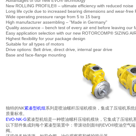
Advantages of our new EVO® technology
New ROLLING PROFILE® – ultimate efficiency with reduced noise
Long life cycle due to increased bearing dimensions and wear-f
Wide operating pressure range from 5 to 15 barg
High manufacturer assembling – "Made in Germany"
Quality assurance – bench test of every air end before leaving our f
Easy application selection with our new ROTORCOMP® SIZING AIR
Highest flexibility for your package design
Suitable for all types of motors
Drive options: Belt drive, direct drive, internal gear drive
Base and face-flange mounting
NK
独特的
紧凑型机组
系列是喷油螺杆压缩机模块，集成了压缩机系统
质量标准。
EVO-NK-G
紧凑型机组是一种喷油螺杆压缩机模块，它集成了压缩机
®
EVO®
以下部件集成到每个紧凑型装置中：带滚动剖面
的
喷油空气端
阀。