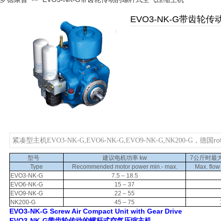
>>
EVO3-NK-G带齿
ro
紧凑型主机
EVO3-NK-G,EVO6-NK-G,EVO9-NK-G,NK200-G
，德国
型号
建议电机功率
kw
7
公斤时最
Type
Recommended motor power min.- max.
Max. flow
EVO3-NK-G
7.5 – 18.5
EVO6-NK-G
15 – 37
EVO9-NK-G
22 – 55
NK200-G
45 – 75
EVO3-NK-G Screw Air Compact Unit with Gear Drive
EVO3-NK-G
带齿轮传动的螺杆式空气压缩
主机