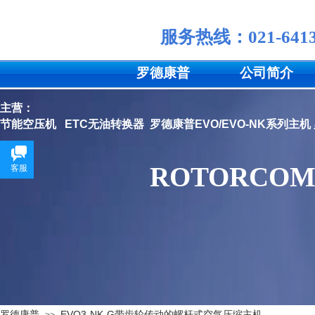
服务
热线：
021-641
罗德康普
公司简介
主营：
节能空压机
ETC无油转换器
罗德康普EVO/EVO-NK系列主机
ROTORCOM
客服
罗德康普
EVO3-NK-G带齿轮传动的螺杆式空气压缩主机